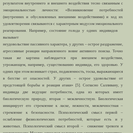
результатом внутреннего и внешнего воздействия тесно связанным с
эмоциональностью личности: «Возникновение потребностей
(внутренних и обусловленных внешними воздействиями) и ход их
удовлетворения связываются с характерным модусом эмоционального
реагирования. Например, состояние голода у одних индивидов
вызывает
неудовольствие пассивного характера, у других – острое раздражение,
агрессивные реакции направленного вовне активного поиска. Точно
такая же картина наблюдается при внешнем воздействии,
угрожающем, например, существованию индивида, его здоровью. У
одних при этом возникает страх, подавленность, тоска, выражающиеся
в бегстве от опасностей. У других – острое удовольствие от
предстоящей борьбы и реакция атаки» [5]. Согласно Салливану, у
индивида две ведущие потребности, одна из которых имеет
биологическую природу, вторая – межличностную. Биологическая
инициирует его стремление к ласке, нежности, межличностная –
стремление к безопасности. Психологический смысл первой –
ослабление физиологических потребностей, которые есть и у
животных. Психологический смысл второй – снижение тревоги и
неуверенности. Маслоу, описывая человека как «желающее существо»,