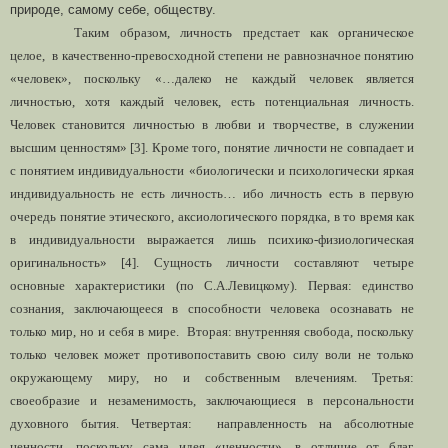
природе, самому себе, обществу.
Таким образом, личность предстает как органическое
целое, в качественно-превосходной степени не равнозначное понятию
«человек», поскольку «…далеко не каждый человек является
личностью, хотя каждый человек, есть потенциальная личность.
Человек становится личностью в любви и творчестве, в служении
высшим ценностям» [3]. Кроме того, понятие личности не совпадает и
с понятием индивидуальности «биологически и психологически яркая
индивидуальность не есть личность… ибо личность есть в первую
очередь понятие этического, аксиологического порядка, в то время как
в индивидуальности выражается лишь психико-физиологическая
оригинальность» [4]. Сущность личности составляют четыре
основные характеристики (по С.А.Левицкому). Первая: единство
сознания, заключающееся в способности человека осознавать не
только мир, но и себя в мире. Вторая: внутренняя свобода, поскольку
только человек может противопоставить свою силу воли не только
окружающему миру, но и собственным влечениям. Третья:
своеобразие и незаменимость, заключающиеся в персональности
духовного бытия. Четвертая: направленность на абсолютные
ценности, поскольку сама идея «ценности», в отличие от благ,