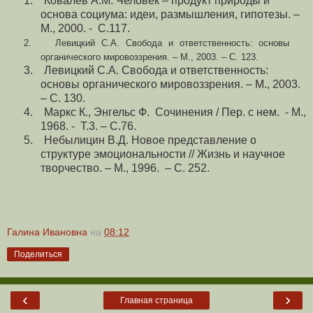
1.
Ковалев А.М. Человек – продукт природы и
основа социума: идеи, размышления, гипотезы. –
М., 2000. - С.117.
2.
Левицкий С.А. Свобода и ответственность: основы
органического мировоззрения. – М., 2003. – С. 123.
3.
Левицкий С.А. Свобода и ответственность:
основы органического мировоззрения. – М., 2003.
– С. 130.
4.
Маркс К., Энгельс Ф. Сочинения / Пер. с нем. - М.,
1968. - Т.3. – С.76.
5.
Небылицин В.Д. Новое представление о
структуре эмоциональности // Жизнь и научное
творчество. – М., 1996. – С. 252.
Галина Ивановна
на
08:12
Поделиться
‹
›
Главная страница