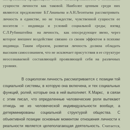
сущности личности как таковой. Наиболее ценным среди них
являются: предложение Б.Г.Ананьева и А.Н.Леонтьева рассматривать
личность в единстве, но не тождестве, чувственной сущности ее
носителя – индивида и условий социальной среды; взгляд
С.Л.Рубинштейна на личность, как опосредующее звено, через
которое внешнее воздействие связано со своим эффектом в психике
индивида. Таким образом, развитая личность должна обладать
высоким самосознанием, что не исключает присутствия в ее структуре
неосознаваемой составляющей проявляющей себя на различных
уровнях.
В социологии личность рассматривается с позиции той
социальной системы, в которую она включена, и тех социальных
функций, ролей, которые она в ней выполняет. К.Маркс, в связи
с этим писал, что определенные человеческие роли вытекают
отнюдь не из человеческой индивидуальности вообще, а
детерминированы социальной структурой общества. С
объективной позиции основным моментом отношения личности к
реальности является целеполагающая деятельность.
Считается,