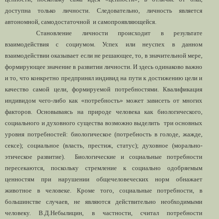
доступна только личности. Следовательно, личность является
автономной, самодостаточной и самопроявляющейся.
Становление личности происходит в результате
взаимодействия с социумом. Успех или неуспех в данном
взаимодействии оказывает если не решающее, то, в значительной мере,
формирующее значение в развитии личности. И здесь одинаково важно
и то, что конкретно предпринял индивид на пути к достижению цели и
качество самой цели, формируемой потребностями. Квалификация
индивидом чего-либо как «потребность» может зависеть от многих
факторов. Основываясь на природе человека как биологического,
социального и духовного существа возможно выделить три основных
уровня потребностей: биологическое (потребность в голоде, жажде,
сексе); социальное (власть, престиж, статус); духовное (морально-
этическое развитие). Биологические и социальные потребности
пересекаются, поскольку стремление к социально одобряемым
ценностям при нарушении общечеловеческих норм обнажает
животное в человеке. Кроме того, социальные потребности, в
большинстве случаев, не являются действительно необходимыми
человеку. В.Д.Небылицин, в частности, считал потребности