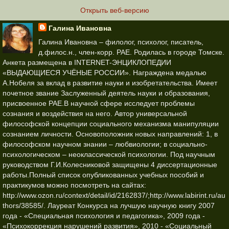
Открыть веб-версию
Галина Ивановна
Галина Ивановна – филолог, психолог, писатель,
д.филос.н., член-корр. РАЕ. Родилась в городе Томске.
Анкета размещена в INTERNET-ЭНЦИКЛОПЕДИИ
«ВЫДАЮЩИЕСЯ УЧЁНЫЕ РОССИИ». Награждена медалью
А.Нобеля за вклад в развитие науки и изобретательства. Имеет
почетное звание Заслуженный деятель науки и образования,
присвоенное РАЕ.В научной сфере исследует проблемы
сознания и воздействия на него. Автор универсальной
философской концепции социального механизма манипуляции
сознанием личности. Основоположник новых направлений: 1, в
философском научном знании – любвиологии; в социально-
психологическом – неоклассической психологии. Под научным
руководством Г.И.Колесниковой защищены 4 диссертационные
работы.Полный список опубликованных учебных пособий и
практикумов можно посмотреть на сайтах:
http://www.ozon.ru/context/detail/id/2162837/;http://www.labirint.ru/au
thors/38585/. Лауреат Конкурса на лучшую научную книгу 2007
года - «Специальная психология и педагогика», 2009 года -
«Психокоррекция нарушений развития», 2010 - «Социальный