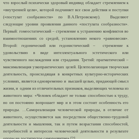
что взрослый психически здоровый индивид обладает стремлением к
«внутренней цели», которой подчиняет все свои действия и поступки
(«постулат сообразности» по В.А.Петровскому). Выделяют
следующие уровни проявления данного «постулата сообразности».
Первый: гомеостатический – стремление к устранению конфликтов во
взаимоотношениях со средой, установлению некого «равновесия».
Второй: гедонический или гедонистический – стремление к
удовольствию в виде интеллектуального эстетического или
чувственного наслаждения или страдания. Третий: прагматический –
максимализация узкопрактических целей. Целеполагающая творческая
деятельность, происходящая в конкретных культурно-исторических
условиях, является одновременно и высшей целью, придающей смысл
жизни, и одним из отличительных признаков, выделяющих человека из
животного мира: «Человек обладает не только способностью к труду,
но он постоянно вопрошает мир и в этом состоит особенность его
природы. …Самореализация человеческой природы, в отличие от
животного, осуществляется как посредством общественно-трудовой
деятельности и мышления, так и путем возрастания способностей,
потребностей и интересов человеческой деятельности в результате
опоры на достигнутое саморазвитие» [2].