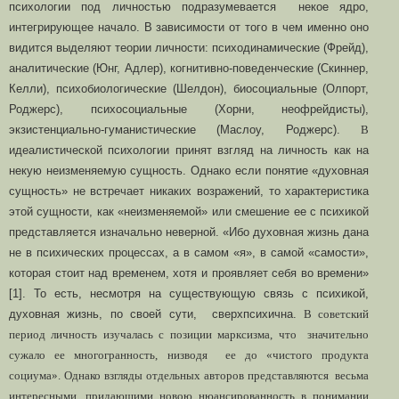
психологии под личностью подразумевается некое ядро,
интегрирующее начало. В зависимости от того в чем именно оно
видится выделяют теории личности: психодинамические (Фрейд),
аналитические (Юнг, Адлер), когнитивно-поведенческие (Скиннер,
Келли), психобиологические (Шелдон), биосоциальные (Олпорт,
Роджерс), психосоциальные (Хорни, неофрейдисты),
экзистенциально-гуманистические (Маслоу, Роджерс).
В
идеалистической психологии принят взгляд на личность как на
некую неизменяемую сущность. Однако если понятие «духовная
сущность» не встречает никаких возражений, то характеристика
этой сущности, как «неизменяемой» или смешение ее с психикой
представляется изначально неверной. «Ибо духовная жизнь дана
не в психических процессах, а в самом «я», в самой «самости»,
которая стоит над временем, хотя и проявляет себя во времени»
[1]. То есть, несмотря на существующую связь с психикой,
духовная жизнь, по своей сути, сверхпсихична.
В советский
период личность изучалась с позиции марксизма, что значительно
сужало ее многогранность, низводя ее до «чистого продукта
социума». Однако взгляды отдельных авторов представляются весьма
интересными, придающими новою нюансированность в понимании