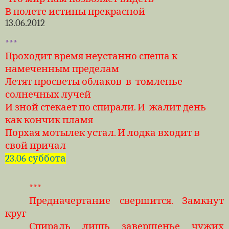
В полете истины прекрасной
13.06.2012
***
Проходит время неустанно спеша к
намеченным пределам
Летят просветы облаков
в
томленье
солнечных лучей
И зной стекает по спирали. И
жалит день
как кончик пламя
Порхая мотылек устал. И лодка входит в
свой причал
23.06 суббота
***
Предначертание свершится. Замкнут
круг
Спираль лишь завершенье чужих