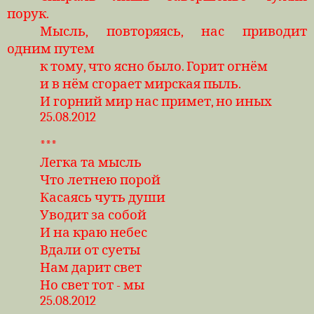
порук.
Мысль, повторяясь, нас приводит
одним путем
к тому, что ясно было. Горит огнём
и в нём сгорает мирская пыль.
И горний мир нас примет, но иных
25.08.2012
***
Легка та мысль
Что летнею порой
Касаясь чуть души
Уводит за собой
И на краю небес
Вдали от суеты
Нам дарит свет
Но свет тот - мы
25.08.2012