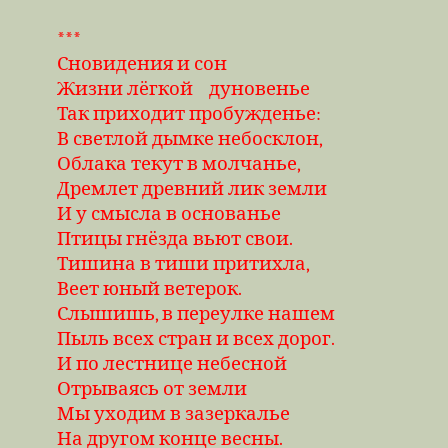
***
Сновидения и сон
Жизни лёгкой
дуновенье
Так приходит пробужденье:
В светлой дымке небосклон,
Облака текут в молчанье,
Дремлет древний лик земли
И у смысла в основанье
Птицы гнёзда вьют свои.
Тишина в тиши притихла,
Веет юный ветерок.
Слышишь, в переулке нашем
Пыль всех стран и всех дорог.
И по лестнице небесной
Отрываясь от земли
Мы уходим в зазеркалье
На другом конце весны.