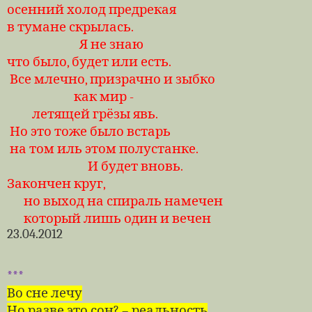
осенний холод предрекая
в тумане скрылась.
Я не знаю
что было, будет или есть.
Все млечно, призрачно и зыбко
как мир -
летящей грёзы явь.
Но это тоже было встарь
на том иль этом полустанке.
И будет вновь.
Закончен круг,
но выход на спираль намечен
который лишь один и вечен
23.04.2012
***
Во сне лечу
Но разве это сон? – реальность