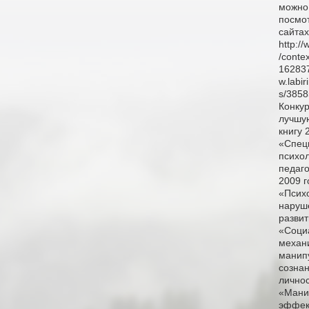
можно
посмо
сайтах
http:/
/contex
162837
w.labir
s/3858
Конкур
лучшу
книгу 
«Спец
психол
педаго
2009 г
«Псих
наруш
развит
«Соци
механ
манип
созна
личнос
«Мани
эффек