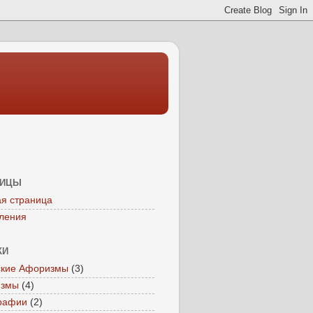
НИЦЫ
ая страница
ления
КИ
ские Афоризмы
(3)
измы
(4)
рафии
(2)