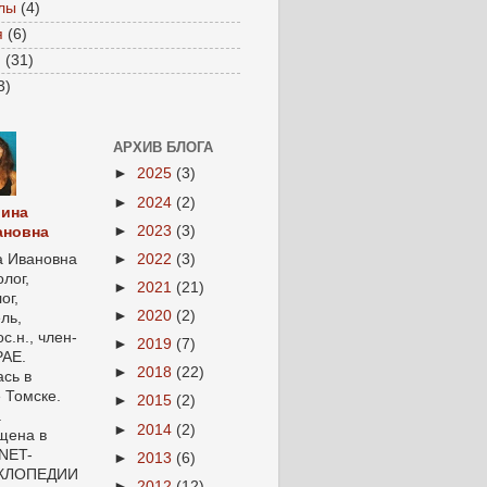
лы
(4)
я
(6)
и
(31)
3)
АРХИВ БЛОГА
►
2025
(3)
►
2024
(2)
лина
►
2023
(3)
ановна
а Ивановна
►
2022
(3)
лог,
►
2021
(21)
ог,
►
2020
(2)
ль,
с.н., член-
►
2019
(7)
РАЕ.
►
2018
(22)
сь в
 Томске.
►
2015
(2)
а
►
2014
(2)
щена в
NET-
►
2013
(6)
КЛОПЕДИИ
►
2012
(12)