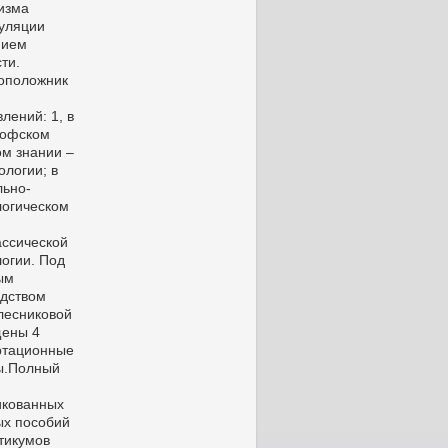
изма
уляции
нием
ти.
оположник
лений: 1, в
офском
ом знании –
логии; в
льно-
логическом
ассической
огии. Под
ым
одством
лесниковой
ены 4
ртационные
ы.Полный
икованных
ых пособий
тикумов