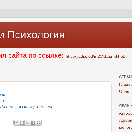
и Психология
я сайта по ссылке:
http://yadi.sk/d/m2CldaZnKkheL
СТРА
Главн
Обнов
ни.
ти.
ЯРЛЫ
ь быть
и я скажу кто ты.
Автор
Афор
1
моног