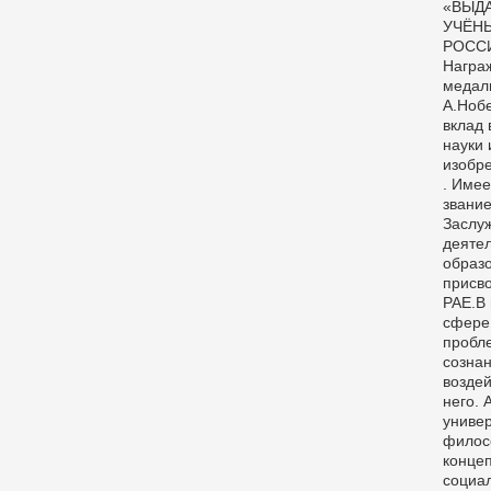
«ВЫД
УЧЁН
РОСС
Награ
медал
А.Ноб
вклад 
науки 
изобре
. Имее
звани
Заслу
деятел
образ
присв
РАЕ.В
сфере
пробл
сознан
воздей
него. 
униве
филос
конце
социа