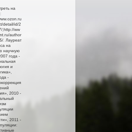
треть на
:
/www.ozon.ru
t/detail/id/2
/;http://ww
int.ru/author
5/. Лауреат
са на
ю научную
2007 года -
иальная
огия и
гика»,
ода -
окоррекция
ений
ия», 2010 -
альный
изм
уляции
нием
ти», 2011 -
пуляции:
тивные