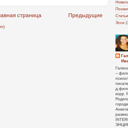
Новел
Поэзи
лавная страница
Предыдущие
Стать
Эссе
(
om)
Га
Ив
Галин
– фило
психол
писате
д.фило
корр. 
Родила
городе
Анкет
разме
INTER
ЭНЦИ