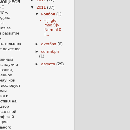
АЮЩИЕСЯ
ЫЕ
▼
2011
(37)
ИИ».
▼
ноября
(1)
ждена
<!--[if gte
ью
mso 9]>
еля за
Normal 0
в развитие
f...
и
тательства
►
октября
(6)
т почетное
►
сентября
е
(1)
женный
►
августа
(29)
ь науки и
ования,
оенное
 научной
 исследует
емы
ия и
ствия на
Автор
рсальной
офской
пции
льного