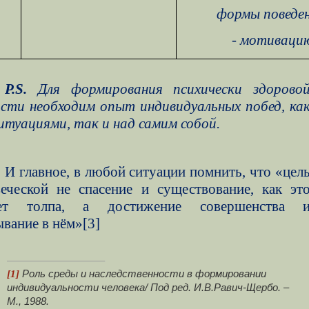
формы поведен
- мотиваци
P.S.
Для формирования психически здорово
ости необходим опыт индивидуальных побед, ка
итуациями, так и над самим собой.
И главное, в любой ситуации помнить, что «цел
веческой не спасение и существование, как эт
ет толпа, а достижение совершенства 
вание в нём»
[3]
[1]
Роль среды и наследственности в формировании
индивидуальности человека/ Под ред. И.В.Равич-Щербо. –
М., 1988.