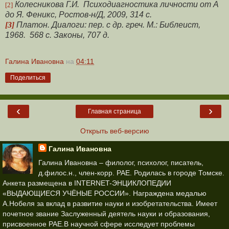
Колесникова Г.И.
Психодиагностика личности от А
[2]
до Я. Феникс, Ростов-н/Д, 2009, 314 с.
[3]
Платон. Диалоги: пер. с др. греч. М.: Библеист,
1968.
568 с. Законы, 707 д.
Галина Ивановна
на
04:11
Поделиться
‹
›
Главная страница
Открыть веб-версию
Галина Ивановна
Галина Ивановна – филолог, психолог, писатель,
д.филос.н., член-корр. РАЕ. Родилась в городе Томске.
Анкета размещена в INTERNET-ЭНЦИКЛОПЕДИИ
«ВЫДАЮЩИЕСЯ УЧЁНЫЕ РОССИИ». Награждена медалью
А.Нобеля за вклад в развитие науки и изобретательства. Имеет
почетное звание Заслуженный деятель науки и образования,
присвоенное РАЕ.В научной сфере исследует проблемы