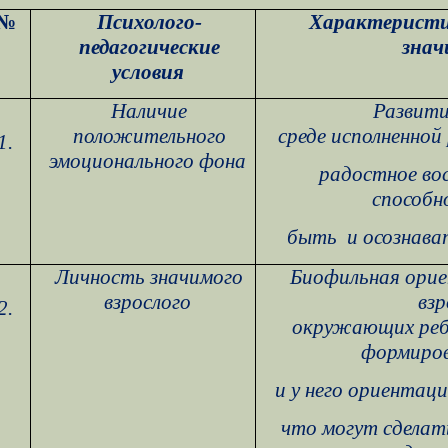
№
Психолого-
Характеристи
педагогические
зна
условия
Наличие
Развити
положительного
среде исполненно
1.
эмоционального фона
радостное во
способн
быть
и осознава
Личность значимого
Биофильная орие
взрослого
взр
2.
окружающих реб
формиро
и у него ориентац
что могут сделат