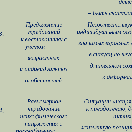
дете
– быть счастли
Предъявление
Несоответству
требований
индивидуальным ос
3.
к воспитаннику с
значимых взрослых
учетом
в ситуацию неу
возрастных
длительном со
и индивидуальных
к деформа
особенностей
Равномерное
Ситуации «напр
чередование
к преодолению, 
4.
психофизического
актив
напряжения с
жизненную позицию
расслаблением