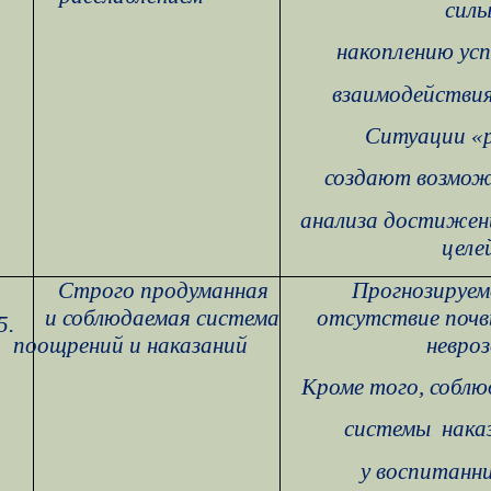
силы
накоплению ус
взаимодействия
Ситуации «р
создают возмож
анализа достижен
целе
Строго продуманная
Прогнозируем
и соблюдаемая система
отсутствие почв
5.
поощрений и наказаний
невроз
Кроме того, собл
системы
нака
у воспитанн