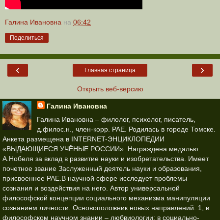
Галина Ивановна
на
06:42
Поделиться
‹
›
Главная страница
Открыть веб-версию
Галина Ивановна
Галина Ивановна – филолог, психолог, писатель,
д.филос.н., член-корр. РАЕ. Родилась в городе Томске.
Анкета размещена в INTERNET-ЭНЦИКЛОПЕДИИ
«ВЫДАЮЩИЕСЯ УЧЁНЫЕ РОССИИ». Награждена медалью
А.Нобеля за вклад в развитие науки и изобретательства. Имеет
почетное звание Заслуженный деятель науки и образования,
присвоенное РАЕ.В научной сфере исследует проблемы
сознания и воздействия на него. Автор универсальной
философской концепции социального механизма манипуляции
сознанием личности. Основоположник новых направлений: 1, в
философском научном знании – любвиологии; в социально-