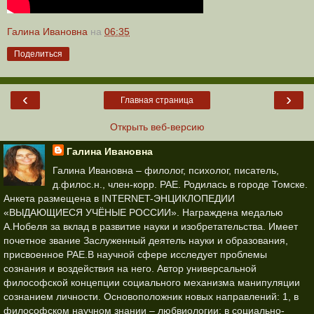
Галина Ивановна
на
06:35
Поделиться
‹
›
Главная страница
Открыть веб-версию
Галина Ивановна
Галина Ивановна – филолог, психолог, писатель,
д.филос.н., член-корр. РАЕ. Родилась в городе Томске.
Анкета размещена в INTERNET-ЭНЦИКЛОПЕДИИ
«ВЫДАЮЩИЕСЯ УЧЁНЫЕ РОССИИ». Награждена медалью
А.Нобеля за вклад в развитие науки и изобретательства. Имеет
почетное звание Заслуженный деятель науки и образования,
присвоенное РАЕ.В научной сфере исследует проблемы
сознания и воздействия на него. Автор универсальной
философской концепции социального механизма манипуляции
сознанием личности. Основоположник новых направлений: 1, в
философском научном знании – любвиологии; в социально-