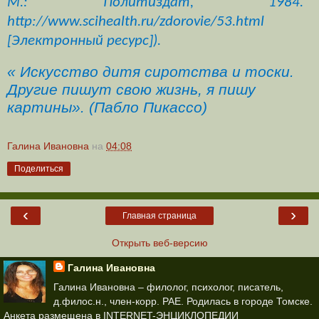
М.: Политиздат, 1984.
http://www.scihealth.ru/zdorovie/53.html
[Электронный ресурс]).
« Искусство дитя сиротства и тоски.
Другие пишут свою жизнь, я пишу
картины». (Пабло Пикассо)
Галина Ивановна
на
04:08
Поделиться
‹
›
Главная страница
Открыть веб-версию
Галина Ивановна
Галина Ивановна – филолог, психолог, писатель,
д.филос.н., член-корр. РАЕ. Родилась в городе Томске.
Анкета размещена в INTERNET-ЭНЦИКЛОПЕДИИ