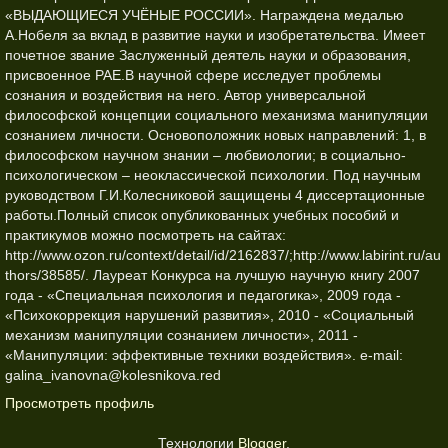
«ВЫДАЮЩИЕСЯ УЧЁНЫЕ РОССИИ». Награждена медалью
А.Нобеля за вклад в развитие науки и изобретательства. Имеет
почетное звание Заслуженный деятель науки и образования,
присвоенное РАЕ.В научной сфере исследует проблемы
сознания и воздействия на него. Автор универсальной
философской концепции социального механизма манипуляции
сознанием личности. Основоположник новых направлений: 1, в
философском научном знании – любвиологии; в социально-
психологическом – неоклассической психологии. Под научным
руководством Г.И.Колесниковой защищены 4 диссертационные
работы.Полный список опубликованных учебных пособий и
практикумов можно посмотреть на сайтах:
http://www.ozon.ru/context/detail/id/2162837/;http://www.labirint.ru/au
thors/38585/. Лауреат Конкурса на лучшую научную книгу 2007
года - «Специальная психология и педагогика», 2009 года -
«Психокоррекция нарушений развития», 2010 - «Социальный
механизм манипуляции сознанием личности», 2011 -
«Манипуляции: эффективные техники воздействия». e-mail:
galina_ivanovna@kolesnikova.red
Просмотреть профиль
Технологии
Blogger
.