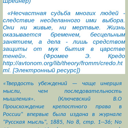
Шрейнер)
«
Несчастная судьба многих людей -
следствие несделанного ими выбора.
Они ни живые, ни мертвые. Жизнь
оказывается бременем, бесцельным
занятием, а дела - лишь средством
защиты от мук бытия в царстве
теней
». (Фромее Э. Кредо
http://avtonom.org/lib/theory/
fromm
/credo.ht
ml. [Электронный ресурс])
«Твердость убеждений — чаще инерция
мысли, чем последовательность
мышления». (Ключевский В.О
Происхождение
крепостного
права
в
России
" впервые была издана в журнале
"Русская мысль", 1885, No 8, стр. 1--36; No