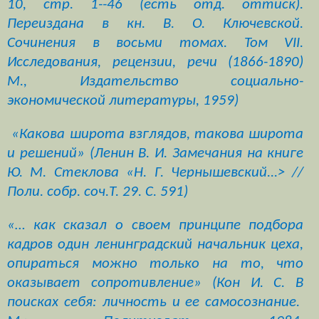
10, стр. 1--46 (есть отд. оттиск).
Переиздана в кн.
В
.
О
.
Ключевской
.
Сочинения в восьми томах. Том VII.
Исследования, рецензии, речи (1866-1890)
М., Издательство социально-
экономической литературы, 1959)
«Какова широта взглядов, такова широта
и решений» (
Ленин
В
.
И
. Замечания на книге
Ю. М. Стеклова «Н. Г. Чернышевский...> //
Поли.
собр
.
соч
.
Т
.
29
. С. 591)
«… как сказал о своем принципе подбора
кадров один ленинградский начальник цеха,
опираться можно только на то, что
оказывает сопротивление» (Кон И. С. В
поисках себя: личность и ее самосознание.